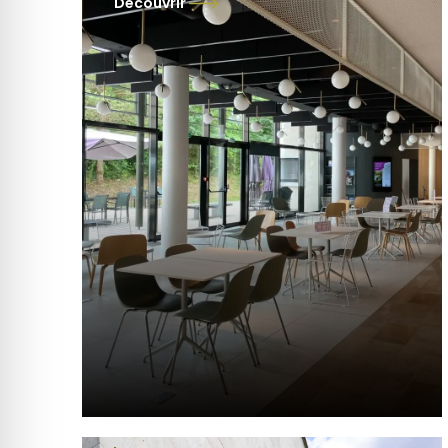
Découvrir
Toutes les informations pratiques
pour préparer votre visite au
Mémorial et à la Boisserie : horaires,
tarifs, modes de paiement,
accessibilité, petits plus (cafétéria,
boutique, audioguides adaptés,
chiens acceptés) et accès à
Colombey‑les‑Deux‑Églises.