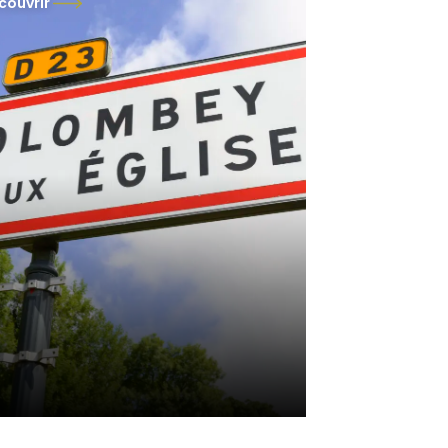
couvrir
tour du Mémorial, chambres
hôtes, restaurants et hôtels vous
cueillent pour compléter au mieux
tre visite. Ces établissements à
oximité offrent confort et
nvivialité, afin de rendre votre
jour aussi agréable que
morable.