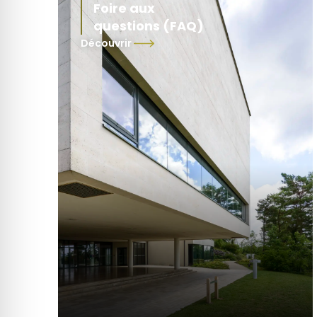
Foire aux
questions (FAQ)
Découvrir
Retrouvez ici les réponses aux
questions les plus fréquentes pour
préparer votre visite au Mémorial
Charles de Gaulle. Horaires, tarifs,
accessibilité, services sur place,
conseils pour venir ou profiter
pleinement de votre expérience :
toutes les informations utiles sont
rassemblées pour vous aider à
organiser votre visite en toute
simplicité.